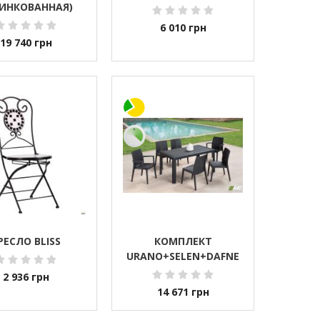
ИНКОВАННАЯ)
6 010
грн
19 740
грн
РЕСЛО BLISS
КОМПЛЕКТ
URANO+SELEN+DAFNE
2 936
грн
14 671
грн