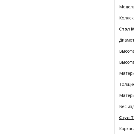
Модел
Коллек
Стол 
Диамет
Высота
Высота
Матери
Толщин
Матери
Вес изд
Стул T
Каркас