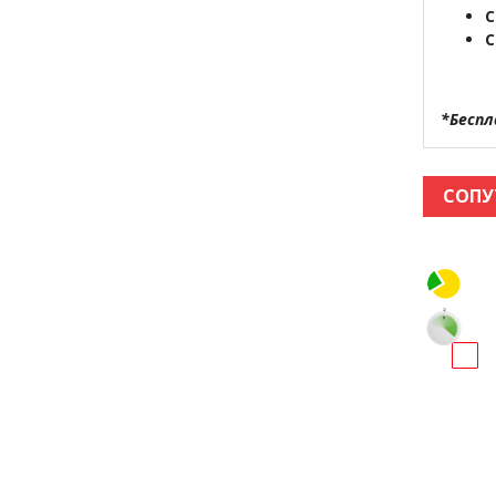
С
С
*Беспл
СОПУ