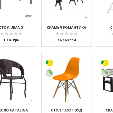
СТОЛ URANO
СКАМЬЯ РОМАНТИКА
С
3 776
грн
14 140
грн
ЕСЛО CATALINA
СТУЛ ТАУЭР ВУД
СК