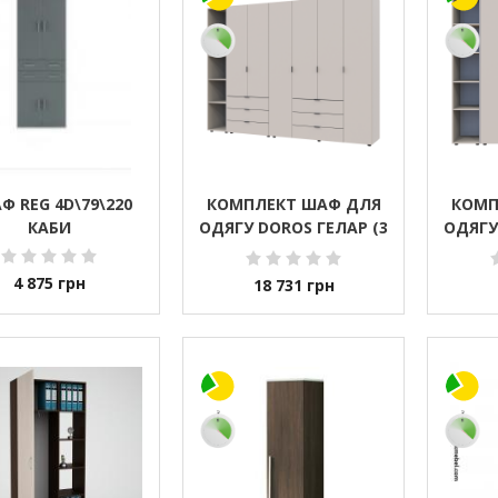
Ф REG 4D\79\220
КОМПЛЕКТ ШАФ ДЛЯ
КОМП
КАБИ
ОДЯГУ DOROS ГЕЛАР (3
ОДЯГУ
ШТ.) 270,7Х49,5Х203,4
ШТ.) 
СМ КАШЕМІР (DRS-
СМ 
4 875
грн
18 731
грн
011251)