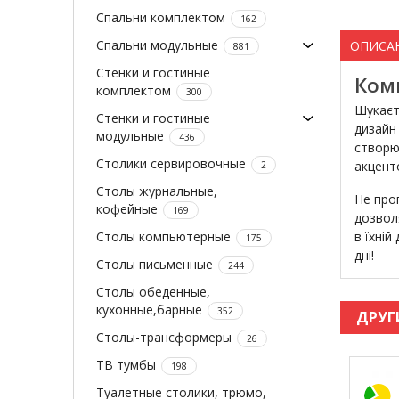
Спальни комплектом
162
Спальни модульные
ОПИСА
881
Стенки и гостиные
Комп
комплектом
300
Шукаєт
Стенки и гостиные
дизайн
модульные
436
створю
Столики сервировочные
акцент
2
Столы журнальные,
Не про
кофейные
169
дозвол
Столы компьютерные
в їхні
175
дні!
Столы письменные
244
Столы обеденные,
кухонные,барные
352
ДРУГ
Столы-трансформеры
26
ТВ тумбы
198
Туалетные столики, трюмо,