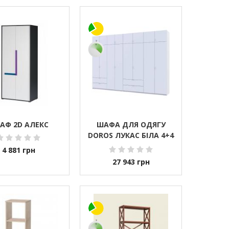
АФ 2D АЛЕКС
ШАФА ДЛЯ ОДЯГУ
DOROS ЛУКАС БІЛА 4+4
ДСП 340Х50Х240 DRS-
4 881
грн
011691 (42005138)
27 943
грн