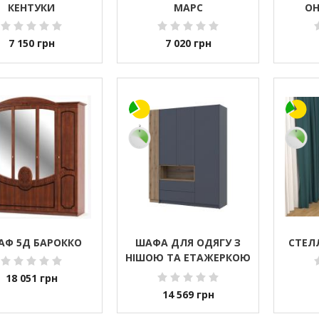
КЕНТУКИ
МАРС
ОН
7 150
грн
7 020
грн
АФ 5Д БАРОККО
ШАФА ДЛЯ ОДЯГУ З
СТЕЛ
НІШОЮ ТА ЕТАЖЕРКОЮ
DOROS ДЕЙЛ ГРАФІТ/
18 051
грн
ДУБ ЕВОК 3 ДСП
14 569
грн
178Х52Х220 DRS-011736
(42005156)