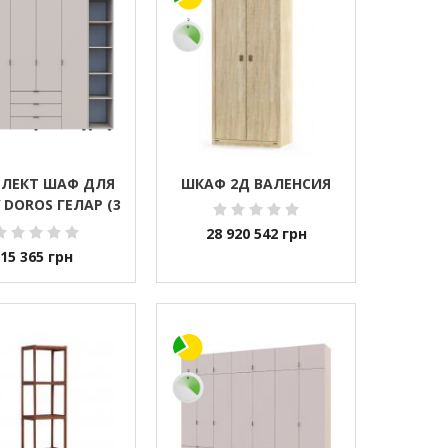
ЛЕКТ ШАФ ДЛЯ
ШКАФ 2Д ВАЛЕНСИЯ
 DOROS ГЕЛАР (3
231,4Х49,5Х203,4
28 920 542
грн
КАШЕМІР (DRS-
15 365
грн
011247)