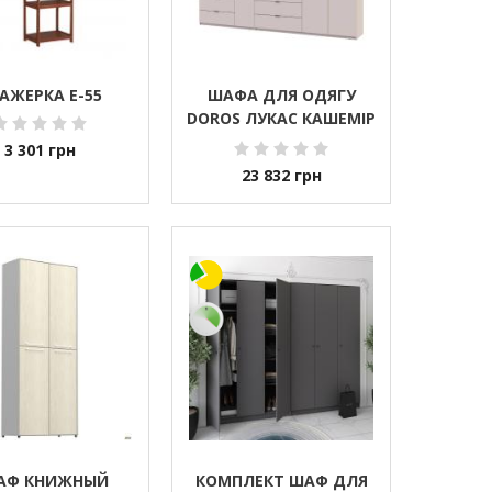
АЖЕРКА Е-55
ШАФА ДЛЯ ОДЯГУ
DOROS ЛУКАС КАШЕМІР
3+4 ДСП 300Х50Х240
3 301
грн
DRS-011718 (42005132)
23 832
грн
АФ КНИЖНЫЙ
КОМПЛЕКТ ШАФ ДЛЯ