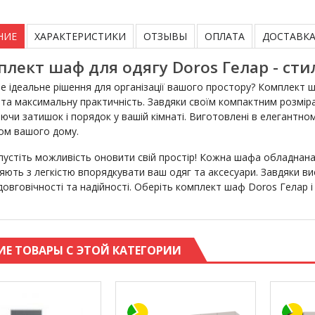
НИЕ
ХАРАКТЕРИСТИКИ
ОТЗЫВЫ
ОПЛАТА
ДОСТАВК
лект шаф для одягу Doros Гелар - сти
е ідеальне рішення для організації вашого простору? Комплект ш
 та максимальну практичність. Завдяки своїм компактним розмірам
ючи затишок і порядок у вашій кімнаті. Виготовлені в елегантно
ом вашого дому.
пустіть можливість оновити свій простір! Кожна шафа обладнан
яють з легкістю впорядкувати ваш одяг та аксесуари. Завдяки в
й довговічності та надійності. Оберіть комплект шаф Doros Гела
ИЕ ТОВАРЫ С ЭТОЙ КАТЕГОРИИ