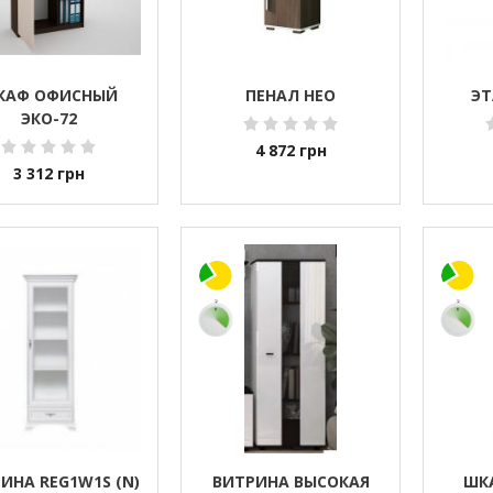
КАФ ОФИСНЫЙ
ПЕНАЛ НЕО
ЭТ
ЭКО-72
4 872
грн
3 312
грн
ИНА REG1W1S (N)
ВИТРИНА ВЫСОКАЯ
ШК