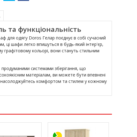
А
ль та функціональність
аф для одягу Doros Гелар поєднує в собі сучасний
, ці шафи легко впишуться в будь-який інтер'єр,
му графітовому кольорі, вони стануть стильним
а продуманими системами зберігання, що
исокоякісним матеріалам, ви можете бути впевнені
р і насолоджуйтесь комфортом та стилем у кожному