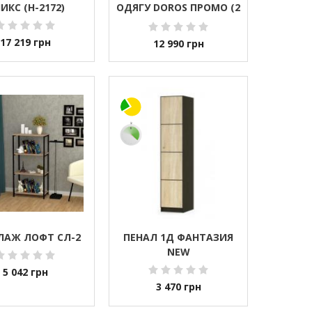
ИКС (H-2172)
ОДЯГУ DOROS ПРОМО (2
ШТ.) 270Х48Х204 СМ
ГРАФІТ (DRS-011217)
17 219
грн
12 990
грн
ЛАЖ ЛОФТ СЛ-2
ПЕНАЛ 1Д ФАНТАЗИЯ
NEW
5 042
грн
3 470
грн