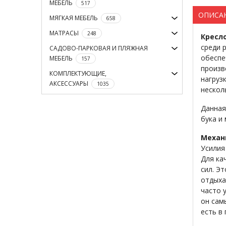
МЕБЕЛЬ
517
ОПИСА
МЯГКАЯ МЕБЕЛЬ
658
МАТРАСЫ
248
Кресло
среди 
САДОВО-ПАРКОВАЯ И ПЛЯЖНАЯ
обеспе
МЕБЕЛЬ
157
произв
КОМПЛЕКТУЮЩИЕ,
нагруз
АКСЕССУАРЫ
1035
нескол
Данная
бука и
Механ
Усилия
Для ка
сил. Э
отдыха
часто 
он сам
есть в