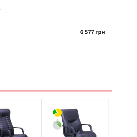
T
6 577
грн