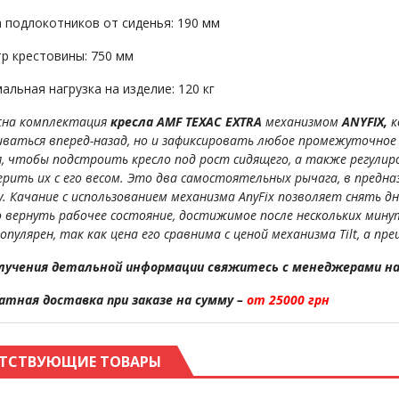
 подлокотников от сиденья: 190 мм
р крестовины: 750 мм
альная нагрузка на изделие: 120 кг
на комплектация
кресла AMF ТЕХАС EXTRA
механизмом
ANYFIX,
к
иваться вперед-назад, но и зафиксировать любое промежуточное
я, чтобы подстроить кресло под рост сидящего, а также регули
ерить их с его весом. Это два самостоятельных рычага, в предн
у. Качание с использованием механизма AnyFix позволяет снять д
 вернуть рабочее состояние, достижимое после нескольких минут
опулярен, так как цена его сравнима с ценой механизма Tilt, а 
лучения детальной информации свяжитесь с менеджерами н
атная доставка при заказе на сумму –
от 25000 грн
ТСТВУЮЩИЕ ТОВАРЫ