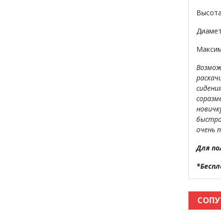
Высота
Диамет
Максим
Возмож
раскач
сидени
соразм
новичк
быстро
очень п
Для по
*Беспл
СОПУ