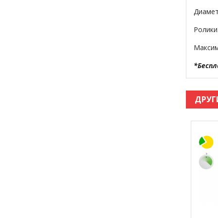
Диамет
Ролики
Максим
*Беспл
ДРУГ