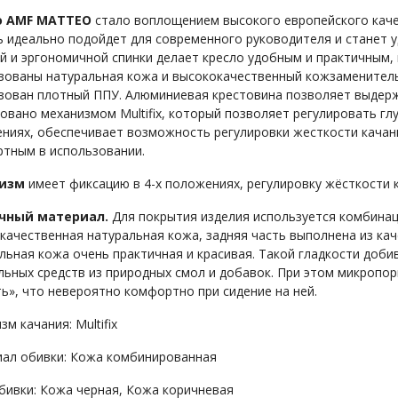
о AMF MATTEO
стало воплощением высокого европейского качес
 идеально подойдет для современного руководителя и станет 
й и эргономичной спинки делает кресло удобным и практичным, 
зованы натуральная кожа и высококачественный кожзаменитель.
зован плотный ППУ. Алюминиевая крестовина позволяет выдержи
овано механизмом Multifix, который позволяет регулировать глуб
ниях, обеспечивает возможность регулировки жесткости качани
тным в использовании.
изм
имеет фиксацию в 4-х положениях, регулировку жёсткости к
чный материал.
Для покрытия изделия используется комбинаци
качественная натуральная кожа, задняя часть выполнена из ка
льная кожа очень практичная и красивая. Такой гладкости доб
льных средств из природных смол и добавок. При этом микропор
ь», что невероятно комфортно при сидение на ней.
м качания: Multifix
ал обивки: Кожа комбинированная
бивки: Кожа черная, Кожа коричневая