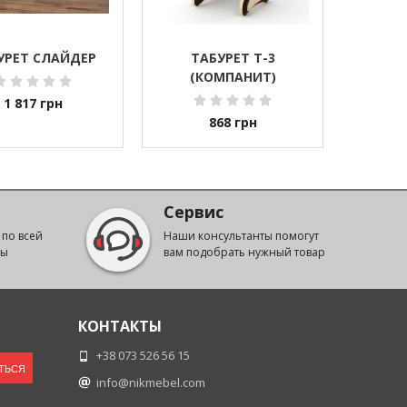
УРЕТ СЛАЙДЕР
ТАБУРЕТ Т-3
(КОМПАНИТ)
1 817
грн
868
грн
Сервис
 по всей
Наши консультанты помогут
ны
вам подобрать нужный товар
КОНТАКТЫ
+38 073 526 56 15
ТЬСЯ
info@nikmebel.com