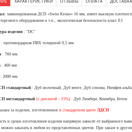
НИЕ
ХАРАКТЕРИСТИКИ
ОТЗЫВЫ
ОПЛАТА
ДОСТАВК
ал:
ламинированная ДСП «Swiss Krono» 16 мм, имеет высокую плотность,
 торгового оборудования и т.п., экологическая безопасность класс Е1
ура изделия
: "DC"
: противоударная ПВХ толщиной 0,5 мм.
а
: 760 мм.
а
: 460 мм
: 2000 мм.
СП стандартный
: Дуб молочный, Дуб венге, Дуб сонома, Нимфея альба
СП нестандартный
(с доплатой - 15%)
: Дуб Лимберг, Коимбра, Бетон
азана за изделие, изготовленное
в стандартном цвете
ЛДСП
сть и сроки изготовления изделия напрямую зависят от выбранного вами
 можно заказать в любом из представленных цветов. При заказе в друго