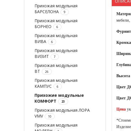
ОПИСА
Прихожая модульная
БАРСЕЛОНА
9
Матери
Прихожая модульная
мебели,
БОРНЕО
6
Фурнит
Прихожая модульная
ВИВА
6
Кромка
Прихожая модульная
Ширин
ВИЗИТ
7
Прихожая модульная
Глубин
ВТ
26
Высота
Прихожая модульная
КАМПУС
6
Цвет Д
Прихожие модульные
Цвет Д
КОМФОРТ
23
Цена
ук
Прихожая модульная ЛОРА
VMV
10
*Стоимо
Прихожая модульная
Изделие
МОДЕРН