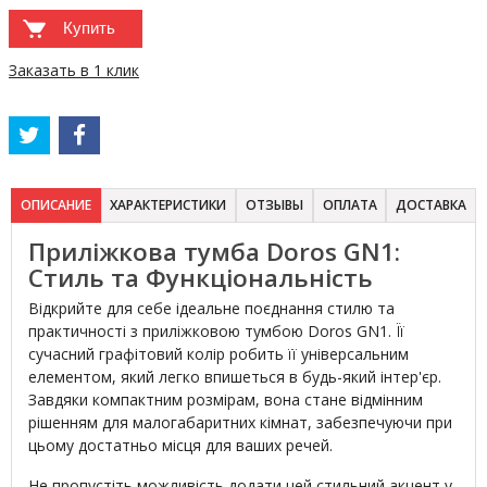
Купить
Заказать в 1 клик
ОПИСАНИЕ
ХАРАКТЕРИСТИКИ
ОТЗЫВЫ
ОПЛАТА
ДОСТАВКА
Приліжкова тумба Doros GN1:
Стиль та Функціональність
Відкрийте для себе ідеальне поєднання стилю та
практичності з приліжковою тумбою Doros GN1. Її
сучасний графітовий колір робить її універсальним
елементом, який легко впишеться в будь-який інтер'єр.
Завдяки компактним розмірам, вона стане відмінним
рішенням для малогабаритних кімнат, забезпечуючи при
цьому достатньо місця для ваших речей.
Не пропустіть можливість додати цей стильний акцент у