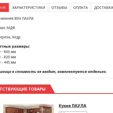
НИЕ
ХАРАКТЕРИСТИКИ
ОТЗЫВЫ
ОПЛАТА
ДОСТАВК
 нижняя 80Н ПАУЛА
иал: МДФ
Береза, Кедр.
итные размеры:
а
- 800 мм
а
- 820 мм
а
- 445 мм
шница в стоимость не входит, комплектуется отдельно.
ТСТВУЮЩИЕ ТОВАРЫ
Кухня ПАУЛА