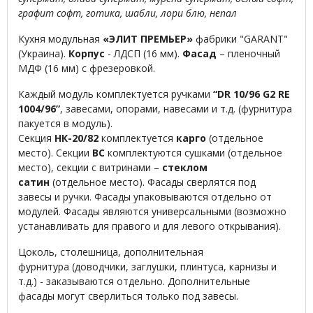
графит софт, готика, шабли, лори блю, непал
Кухня модульная
«ЭЛИТ ПРЕМЬЕР»
фабрики "GARANT"
(Украина).
Корпус
- ЛДСП (16 мм).
Фасад
– пленочный
МДФ (16 мм) с фрезеровкой.
Каждый модуль комплектуется ручками
“
DR 10/96 G2 RE
1004/96
”
, завесами, опорами, навесами и т.д. (фурнитура
пакуется в модуль).
Секция
НК-20/82
комплектуется
карго
(отдельное
место). Секции
ВС
комплектуются сушками (отдельное
место), секции с витринами –
стеклом
сатин
(отдельное место). Фасады сверлятся под
завесы и ручки. Фасады упаковываются отдельно от
модулей. Фасады являются универсальными (возможно
устанавливать для правого и для левого открывания).
Цоколь, столешница, дополнительная
фурнитура (доводчики, заглушки, плинтуса, карнизы и
т.д.) - заказываются отдельно. Дополнительные
фасады могут сверлиться только под завесы.