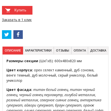
Купить
Заказать в 1 клик
ОПИСАНИЕ
ХАРАКТЕРИСТИКИ
ОТЗЫВЫ
ОПЛАТА
ДОСТАВКА
Размеры секции
(ШхГхВ): 600х480х820 мм
Цвет корпуса:
орех селект каменный, дуб сонома,
венге темный, дуб молочный, серый униколор, белый
униколор
Цвет фасада:
титан белый глянец, титан черный
глянец, черный глянец перламутр, голубой металлик,
розовый металлик, северное сияние глянец, антарктика
супермат, айвори супермат, браун супермат, оранж
супермат, олива супермат, мурена супермат, белый софт,