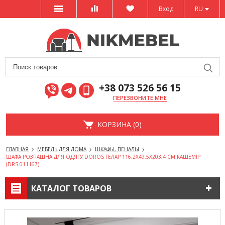
Вход
RU
+38 073 526 56 15
ПЕРЕЗВОНИТЕ МНЕ
КОРЗИНА (0)
ГЛАВНАЯ
МЕБЕЛЬ ДЛЯ ДОМА
ШКАФЫ, ПЕНАЛЫ
ШАФА РОЗПАШНА ДЛЯ ОДЯГУ DOROS ГЕЛАР 116,2Х49,5Х203,4 СМ КАШЕМІР
(DRS-011167)
КАТАЛОГ ТОВАРОВ