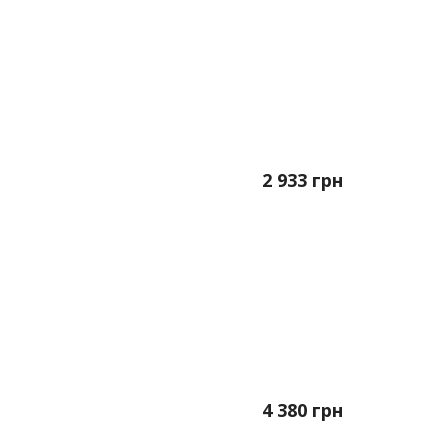
2 933
грн
4 380
грн