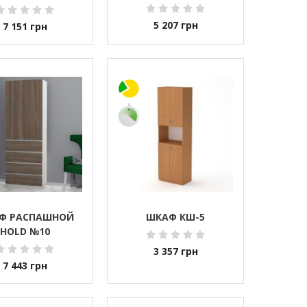
 180Х48Х204 СМ
Й (DRS-011207)
5 207
грн
7 151
грн
Ф РАСПАШНОЙ
ШКАФ КШ-5
HOLD №10
3 357
грн
7 443
грн