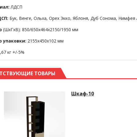
иал:
ЛДСП
ДСП:
Бук, Венге, Ольха, Орех Экко, Яблоня, Дуб Сонома, Нимфея
р
(ШхГхВ): 850/650х464х2150/1950 мм
р упаковки:
2155x450x102 мм
,67 кг +/-5%
ТСТВУЮЩИЕ ТОВАРЫ
Шкаф-10