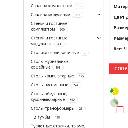
Спальни комплектом
Матер
162
Спальни модульные
881
Цвет 
Стенки и гостиные
Разме
комплектом
300
Стенки и гостиные
Разме
модульные
436
Вес:
51
Столики сервировочные
2
Столы журнальные,
кофейные
169
СОПУ
Столы компьютерные
175
Столы письменные
244
Столы обеденные,
кухонные,барные
352
Столы-трансформеры
26
ТВ тумбы
198
Туалетные столики, трюмо,