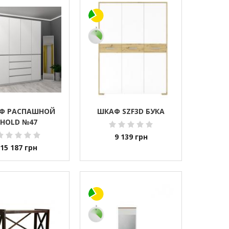
Ф РАСПАШНОЙ
ШКАФ SZF3D БУКА
HOLD №47
9 139
грн
15 187
грн