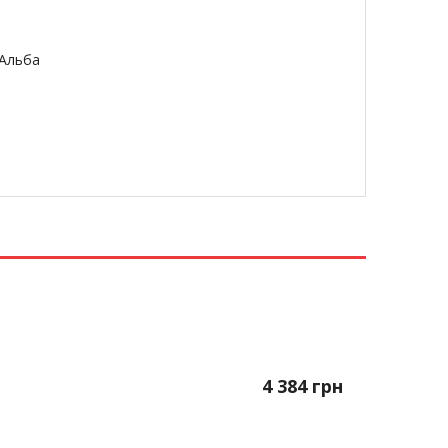
 Альба
4 384
грн