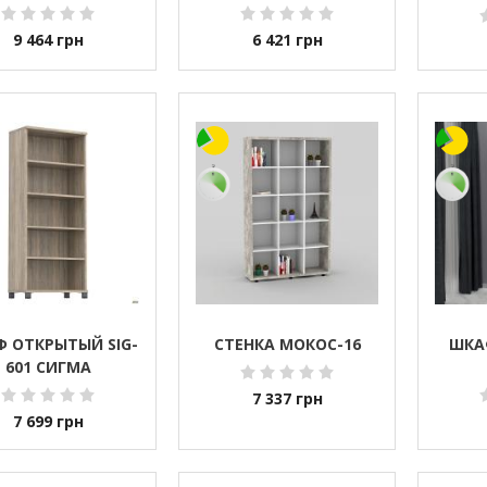
ШТ.)
БІЛИ
9 464
грн
6 421
грн
 ОТКРЫТЫЙ SIG-
СТЕНКА МОКОС-16
ШКА
601 СИГМА
7 337
грн
7 699
грн