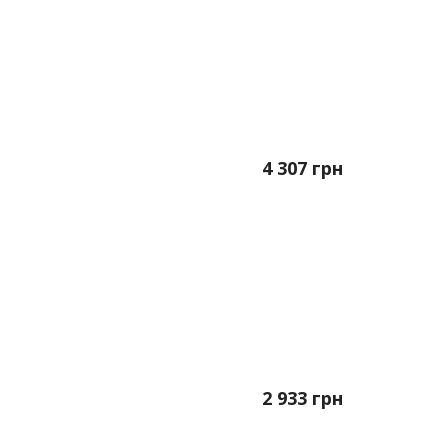
4 307
грн
2 933
грн