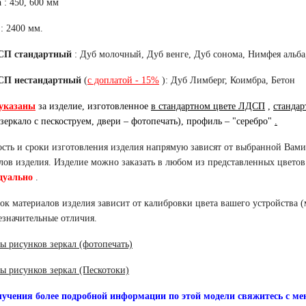
а
: 450, 600 мм
: 2400 мм.
СП стандартный
: Дуб молочный, Дуб венге, Дуб сонома, Нимфея альба
СП нестандартный
(
с доплатой - 15%
): Дуб Лимберг, Коимбра, Бетон
указаны
за изделие, изготовленное
в стандартном цвете ЛДСП
,
станда
 зеркало с пескоструем, двери – фотопечать), профиль – "серебро"
.
сть и сроки изготовления изделия напрямую зависят от выбранной Вам
лов изделия. Изделие можно заказать в любом из представленных цветов
дуально
.
ок материалов изделия зависит от калибровки цвета вашего устройства (
езначительные отличия.
ы рисунков зеркал (фотопечать)
ы рисунков зеркал (Пескотоки)
учения более подробной информации по этой модели свяжитесь с ме