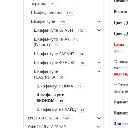
Глубин
зеркала
215
Шкафы, пеналы
Высота
1152
Шкафы-купе
440
Цвет Д
Шкафы-купе ВЛАБИ
142
Цвет Д
Шкафы-купе ПРАКТИК
(Гарант)
Цены
19
двери –
Шкафы-купе ГАРАНТ
34
*Стоимо
Шкафы-купе ФЕНИКС
70
материа
Шкафы-купе
индиви
FLASHNIKA
50
**Оттен
Шкафы-купе НИКА
18
иметь н
Шкафы-купе
ЭКОНОМ
19
Вариант
Шкафы-купе СЛАЙД
13
Вариант
КРЕСЛА И СТУЛЬЯ
1665
Для пол
ОФИСНАЯ И УЧЕБНАЯ