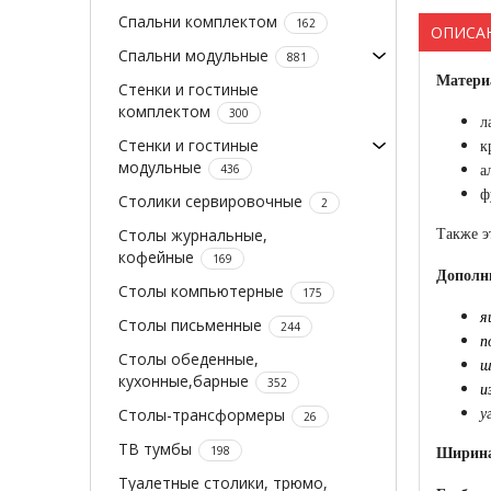
Спальни комплектом
162
ОПИСА
Спальни модульные
881
Матери
Стенки и гостиные
комплектом
300
л
Стенки и гостиные
к
модульные
436
а
ф
Столики сервировочные
2
Столы журнальные,
Также э
кофейные
169
Дополн
Столы компьютерные
175
я
Столы письменные
244
п
Столы обеденные,
ш
кухонные,барные
352
и
Столы-трансформеры
у
26
ТВ тумбы
198
Ширин
Туалетные столики, трюмо,