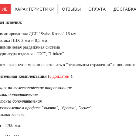
НИЕ
ХАРАКТЕРИСТИКИ
ОТЗЫВЫ
ОПЛАТА
ДОСТАВК
ал изделия:
аминированная ДСП "Swiss Krono" 16 мм
ромка ПВХ 2 мм и 0,5 мм
люминиевая раздвижная система
урнитура изделия - "DC", "Linken"
тот шкаф-купе можно изготовить в "зеркальном отражении" и дополните
ительная комплектация
(
с доплатой
):
щик на телескопических направляющих
олка дополнительная
танга дополнительная
зготовление в профиле "золото", "бронза", "венге"
гловая консоль
а
: 1700 мм.