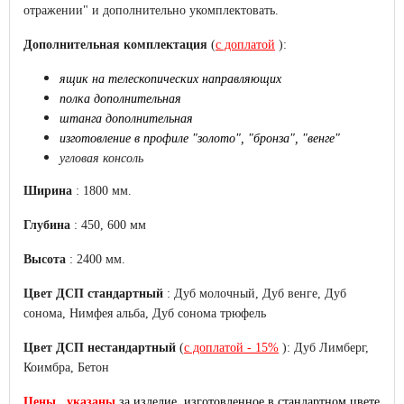
отражении" и дополнительно укомплектовать.
Дополнительная комплектация
(
с доплатой
):
ящик на телескопических направляющих
полка дополнительная
штанга дополнительная
изготовление в профиле "золото", "бронза", "венге"
угловая консоль
Ширина
: 1800 мм.
Глубина
: 450, 600 мм
Высота
: 2400 мм.
Цвет ДСП стандартный
: Дуб молочный, Дуб венге, Дуб
сонома, Нимфея альба, Дуб сонома трюфель
Цвет ДСП нестандартный
(
с доплатой - 15%
): Дуб Лимберг,
Коимбра, Бетон
Цены
указаны
за изделие, изготовленное
в стандартном цвете