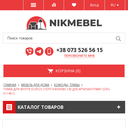
Вход
RU
+38 073 526 56 15
ПЕРЕЗВОНИТЕ МНЕ
КОРЗИНА (0)
ГЛАВНАЯ
МЕБЕЛЬ ДЛЯ ДОМА
КОМОДЫ, ТУМБЫ
ТУМБА ДЛЯ ВЗУТТЯ DOROS СПЛІТ 94Х39Х80 СМ ДУБ АРТИЗАН/ГРАФІТ (DRS-
011461)
КАТАЛОГ ТОВАРОВ