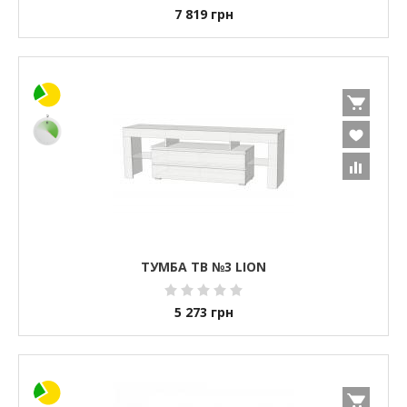
7 819
грн
ТУМБА ТВ №3 LION
5 273
грн