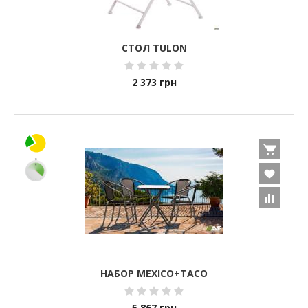
СТОЛ TULON
2 373
грн
НАБОР MEXICO+TACO
5 867
грн