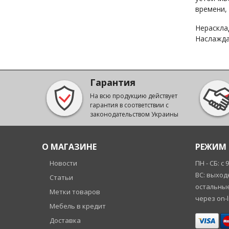
времени,
Нераскла
Наслажда
Гарантия
На всю продукцию действует
гарантия в соответствии с
законодательством Украины
О МАГАЗИНЕ
РЕЖИМ 
Новости
ПН - СБ: с 
ВС: выход
Статьи
остальные
Метки товаров
через on-l
Мебель в кредит
Доставка