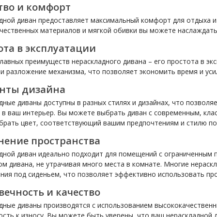
тво и комфорт
дной диван предоставляет максимальный комфорт для отдыха и
чественных материалов и мягкой обивки вы можете наслаждатьс
ота в эксплуатации
главных преимуществ нераскладного дивана – его простота в эк
ли разложение механизма, что позволяет экономить время и уси
нты дизайна
дные диваны доступны в разных стилях и дизайнах, что позволя
 в ваш интерьер. Вы можете выбрать диван с современным, кла
брать цвет, соответствующий вашим предпочтениям и стилю п
нение пространства
дной диван идеально подходит для помещений с ограниченным 
м дивана, не утрачивая много места в комнате. Многие нерас
ения под сиденьем, что позволяет эффективно использовать пр
вечность и качество
дные диваны производятся с использованием высококачественны
ость к износу. Вы можете быть уверены, что ваш нераскладной 