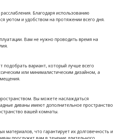
 расслабления. Благодаря использованию
я уютом и удобством на протяжении всего дня.
сплуатации. Вам не нужно проводить время на
лия.
ет подобрать вариант, который лучше всего
ссическим или минималистическим дизайном, а
омещения.
пространством. Вы можете наслаждаться
кладные диваны имеют дополнительное пространство
остранство вашей комнаты.
х материалов, что гарантирует их долговечность и
диван прослужит вам в течение длительного