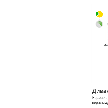
Диван
Нераскла
нераскла