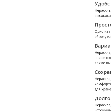
Удобс
Нераскла
высокока
Прост
Одно из 
сборку и
Вариа
Нераскла
впишется
также вы
Сохра
Нераскла
комфорто
для хран
Долго
Нераскла
устойчив