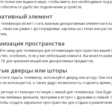
те полки или ящики в нише, чтобы иметь все необходимое под р
и обеспечьте удобство подключения устройств.
ративный элемент
 телевизора может стать важным декоративным элементом в ва
, такие как рамки с фотографиями, картины на стенах или раст
тиль.
мизация пространства
йте нишу для телевизора для оптимизации пространства вашей 
ство, особенно, если у вас небольшая комната. Вы можете раз
 ТВ для хранения вещей или декоративных предметов.
тые дверцы или шторы
хотите скрыть телевизор, используйте дверцу или штору. Они по
р не используется, а также дадут возможность отделить время 
 уютную и стильную гостиную с нишой для телевизора. Она буд
ом любимых фильмов, программ и встреч с друзьями и семьей. 
чтобы создать идеальное пространство для отдыха и развлечени