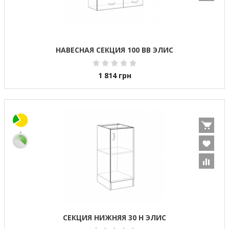
НАВЕСНАЯ СЕКЦИЯ 100 ВВ ЭЛИС
1 814
грн
СЕКЦИЯ НИЖНЯЯ 30 Н ЭЛИС