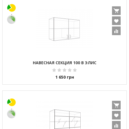
НАВЕСНАЯ СЕКЦИЯ 100 В ЭЛИС
1 650
грн