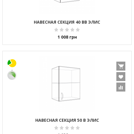
НАВЕСНАЯ СЕКЦИЯ 40 ВВ ЭЛИС
1 008
грн
НАВЕСНАЯ СЕКЦИЯ 50 В ЭЛИС