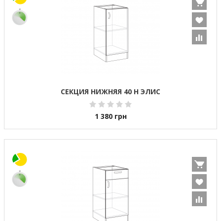
СЕКЦИЯ НИЖНЯЯ 40 Н ЭЛИС
1 380
грн