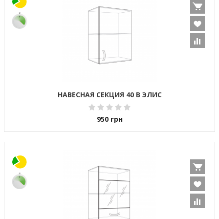
НАВЕСНАЯ СЕКЦИЯ 40 В ЭЛИС
950
грн