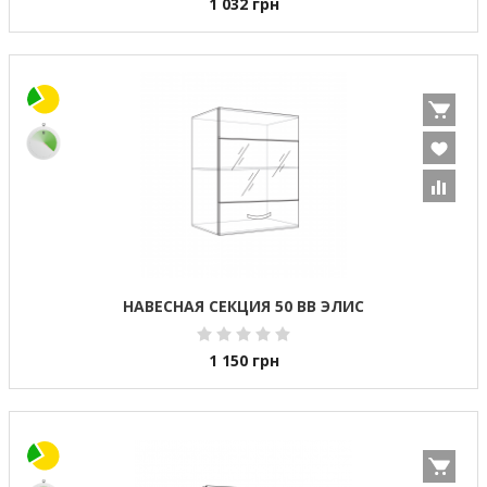
1 032
грн
НАВЕСНАЯ СЕКЦИЯ 50 ВВ ЭЛИС
1 150
грн