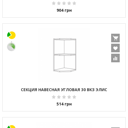
904
грн
СЕКЦИЯ НАВЕСНАЯ УГЛОВАЯ 30 ВКЗ ЭЛИС
514
грн