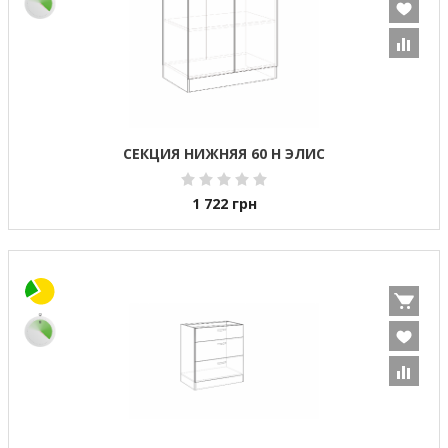
СЕКЦИЯ НИЖНЯЯ 60 Н ЭЛИС
1 722
грн