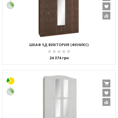
ШКАФ 5Д ВИКТОРИЯ (ФЕНИКС)
24 374
грн