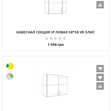
НАВЕСНАЯ СЕКЦИЯ УГЛОВАЯ 58*58 УВ ЭЛИС
1 594
грн